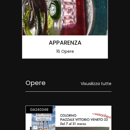
APPARENZA
16 Opere
Opere
Visualizza tutte
LAZIONE
GA240348
SCULTURA / INSTALLAZIONE
GA