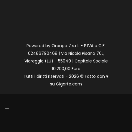
Powered by Orange 7 s.r.l. - P.IVA e C.F.
02486790468 | Via Nicola Pisano 76L,
Viareggio (LU) - 55049 | Capitale Sociale
10.200,00 Euro
Tutti i diritti riservati - 2026 © Fatto con
♥
su
Gigarte.com
Le tue preferenze relative alla privacy