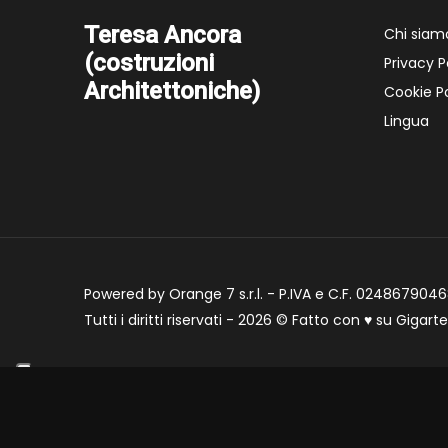
Teresa Ancora
Chi siam
(costruzioni
Privacy P
Architettoniche)
Cookie Po
Lingua
Powered by Orange 7 s.r.l. - P.IVA e C.F. 02486790468
Tutti i diritti riservati - 2026 © Fatto con
♥
su
Gigart