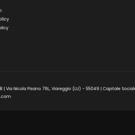
o
olicy
licy
 | Via Nicola Pisano 76L, Viareggio (LU) - 55049 | Capitale Social
e.com