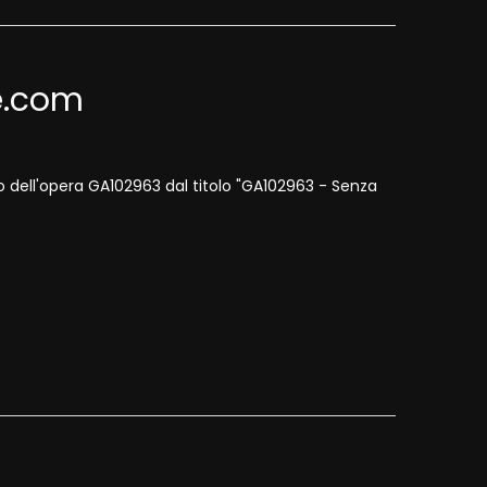
te.com
to dell'opera GA102963 dal titolo "GA102963 - Senza