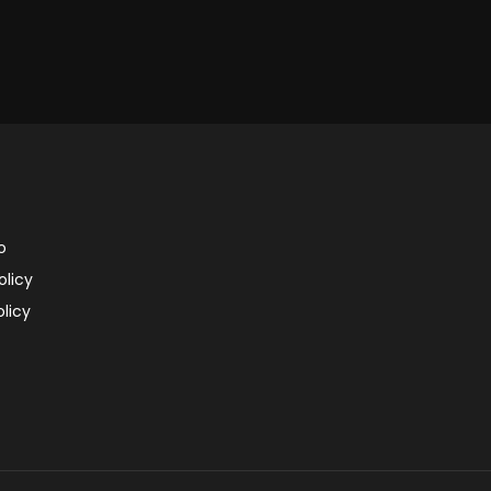
o
olicy
licy